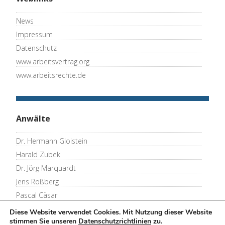
News
Impressum
Datenschutz
www.arbeitsvertrag.org
www.arbeitsrechte.de
Anwälte
Dr. Hermann Gloistein
Harald Zubek
Dr. Jörg Marquardt
Jens Roßberg
Pascal Cäsar
Thomas Merkel
Diese Website verwendet Cookies. Mit Nutzung dieser Website
stimmen Sie unseren
Datenschutzrichtlinien
zu.
Ralf Mengershausen