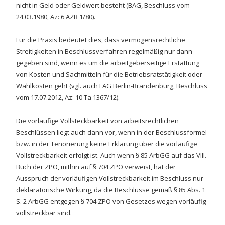
nicht in Geld oder Geldwert besteht (BAG, Beschluss vom
24.03.1980, Az: 6 AZB 1/80).
Für die Praxis bedeutet dies, dass vermögensrechtliche
Streitigkeiten in Beschlussverfahren regelmäßig nur dann
gegeben sind, wenn es um die arbeitgeberseitige Erstattung
von Kosten und Sachmitteln für die Betriebsratstätigkeit oder
Wahlkosten geht (vgl. auch LAG Berlin-Brandenburg, Beschluss
vom 17.07.2012, Az: 10 Ta 1367/12).
Die vorläufige Vollsteckbarkeit von arbeitsrechtlichen
Beschlüssen liegt auch dann vor, wenn in der Beschlussformel
bzw. in der Tenorierung keine Erklärung über die vorläufige
Vollstreckbarkeit erfolgt ist. Auch wenn § 85 ArbGG auf das VIII.
Buch der ZPO, mithin auf § 704 ZPO verweist, hat der
Ausspruch der vorläufigen Vollstreckbarkeit im Beschluss nur
deklaratorische Wirkung, da die Beschlüsse gemäß § 85 Abs. 1
S. 2 ArbGG entgegen § 704 ZPO von Gesetzes wegen vorläufig
vollstreckbar sind.