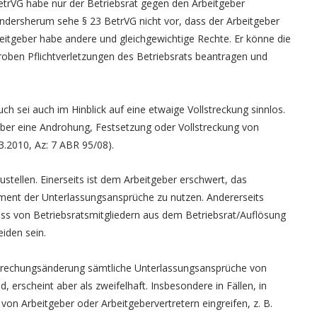
etrVG habe nur der Betriebsrat gegen den Arbeitgeber
ndersherum sehe § 23 BetrVG nicht vor, dass der Arbeitgeber
eitgeber habe andere und gleichgewichtige Rechte. Er könne die
roben Pflichtverletzungen des Betriebsrats beantragen und
ch sei auch im Hinblick auf eine etwaige Vollstreckung sinnlos.
er eine Androhung, Festsetzung oder Vollstreckung von
.2010, Az: 7 ABR 95/08).
stellen. Einerseits ist dem Arbeitgeber erschwert, das
ument der Unterlassungsansprüche zu nutzen. Andererseits
uss von Betriebsratsmitgliedern aus dem Betriebsrat/Auflösung
eiden sein.
sprechungsänderung sämtliche Unterlassungsansprüche von
 erscheint aber als zweifelhaft. Insbesondere in Fällen, in
von Arbeitgeber oder Arbeitgebervertretern eingreifen, z. B.