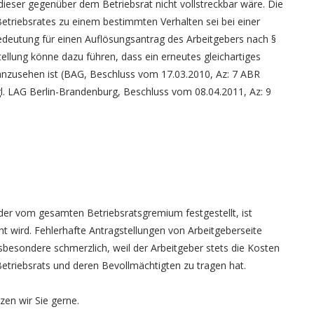
dieser gegenüber dem Betriebsrat nicht vollstreckbar wäre. Die
Betriebsrates zu einem bestimmten Verhalten sei bei einer
Bedeutung für einen Auflösungsantrag des Arbeitgebers nach §
tellung könne dazu führen, dass ein erneutes gleichartiges
G anzusehen ist (BAG, Beschluss vom 17.03.2010, Az: 7 ABR
l. LAG Berlin-Brandenburg, Beschluss vom 08.04.2011, Az: 9
der vom gesamten Betriebsratsgremium festgestellt, ist
ht wird. Fehlerhafte Antragstellungen von Arbeitgeberseite
sbesondere schmerzlich, weil der Arbeitgeber stets die Kosten
etriebsrats und deren Bevollmächtigten zu tragen hat.
en wir Sie gerne.