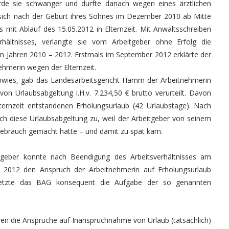
rde sie schwanger und durfte danach wegen eines ärztlichen
 sich nach der Geburt ihres Sohnes im Dezember 2010 ab Mitte
 mit Ablauf des 15.05.2012 in Elternzeit. Mit Anwaltsschreiben
hältnisses, verlangte sie vom Arbeitgeber ohne Erfolg die
n Jahren 2010 – 2012. Erstmals im September 2012 erklärte der
ehmerin wegen der Elternzeit.
bwies, gab das Landesarbeitsgericht Hamm der Arbeitnehmerin
n Urlaubsabgeltung i.H.v. 7.234,50 € brutto verurteilt. Davon
Elternzeit entstandenen Erholungsurlaub (42 Urlaubstage). Nach
 diese Urlaubsabgeltung zu, weil der Arbeitgeber von seinem
 Gebrauch gemacht hatte – und damit zu spät kam.
tgeber konnte nach Beendigung des Arbeitsverhältnisses am
r 2012 den Anspruch der Arbeitnehmerin auf Erholungsurlaub
 setzte das BAG konsequent die Aufgabe der so genannten
en die Ansprüche auf Inanspruchnahme von Urlaub (tatsächlich)