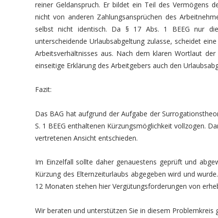
reiner Geldanspruch. Er bildet ein Teil des Vermögens de
nicht von anderen Zahlungsansprüchen des Arbeitnehme
selbst nicht identisch. Da § 17 Abs. 1 BEEG nur di
unterscheidende Urlaubsabgeltung zulasse, scheidet ein
Arbeitsverhältnisses aus. Nach dem klaren Wortlaut der 
einseitige Erklärung des Arbeitgebers auch den Urlaubsab
Fazit:
Das BAG hat aufgrund der Aufgabe der Surrogationstheor
S. 1 BEEG enthaltenen Kürzungsmöglichkeit vollzogen. Dam
vertretenen Ansicht entschieden.
Im Einzelfall sollte daher genauestens geprüft und ab
Kürzung des Elternzeiturlaubs abgegeben wird und wurde.
12 Monaten stehen hier Vergütungsforderungen von erh
Wir beraten und unterstützen Sie in diesem Problemkreis 