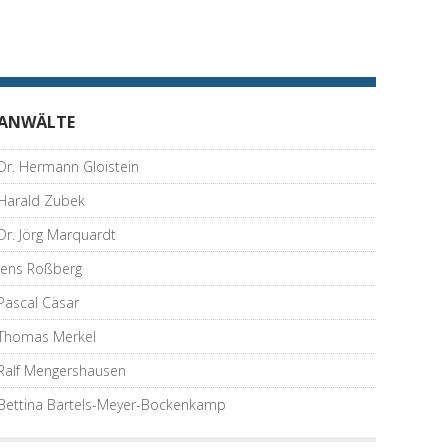
ANWÄLTE
Dr. Hermann Gloistein
Harald Zubek
Dr. Jörg Marquardt
Jens Roßberg
Pascal Cäsar
Thomas Merkel
Ralf Mengershausen
Bettina Bartels-Meyer-Bockenkamp