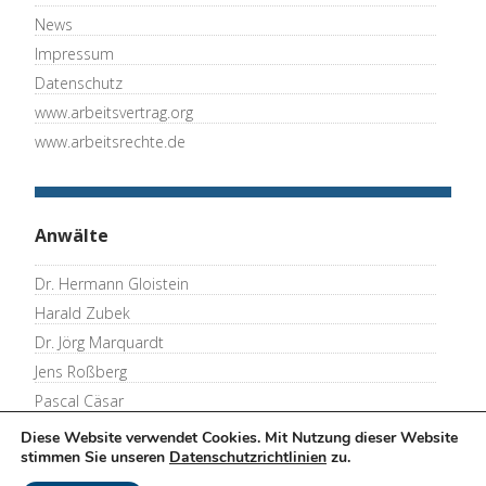
News
Impressum
Datenschutz
www.arbeitsvertrag.org
www.arbeitsrechte.de
Anwälte
Dr. Hermann Gloistein
Harald Zubek
Dr. Jörg Marquardt
Jens Roßberg
Pascal Cäsar
Thomas Merkel
Diese Website verwendet Cookies. Mit Nutzung dieser Website
stimmen Sie unseren
Datenschutzrichtlinien
zu.
Ralf Mengershausen